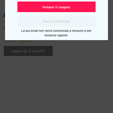
Inviami il coupon
Non mi interessa
Ricerche di Mercato –
La tua email non verrà comunicata a nessuno e per
The Marketing Freaks
nessuna ragione.
Il
Il
€
52.00
€
580.00
prezzo
prezzo
Aggiungi al carrello
originale
attuale
era:
è:
€580.00.
€52.00.