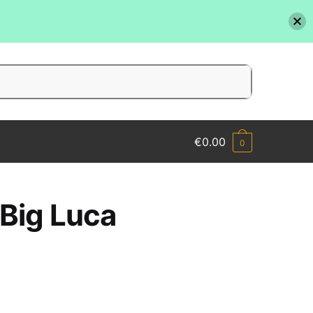
€
0.00
0
 Big Luca