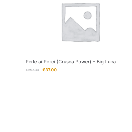
Perle ai Porci (Crusca Power) – Big Luca
Il
Il
€
37.00
€
297.00
prezzo
prezzo
originale
attuale
era:
è:
€297.00.
€37.00.