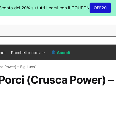
Sconto del 20% su tutti i corsi con il COUPON
OFF20
aci
Pacchetto corsi
Accedi
sca Power) – Big Luca”
Porci (Crusca Power) –