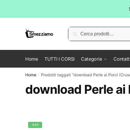
Skip
Skip
to
to
Cerca:
Cerca
navigation
content
Home
TUTTI I CORSI
Categorie
Contatt
Home
Prodotti taggati “download Perle ai Porci (Cru
/
download Perle ai 
-88%