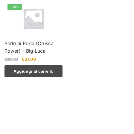
-88%
Perle ai Porci (Crusca
Power) – Big Luca
Il
Il
€
37.00
€
297.00
prezzo
prezzo
Aggiungi al carrello
originale
attuale
era:
è:
€297.00.
€37.00.