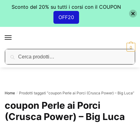
Sconto del 20% su tutti i corsi con il COUPON
OFF20
Skip
Skip
to
to
MENU
navigation
content
0
Cerca:
Cerca
Home
Prodotti taggati “coupon Perle ai Porci (Crusca Power) – Big Luca”
/
coupon Perle ai Porci
(Crusca Power) – Big Luca